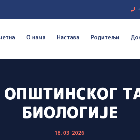
четна
О нама
Настава
Родитељи
До
А ОПШТИНСКОГ Т
БИОЛОГИЈЕ
18. 03. 2026.