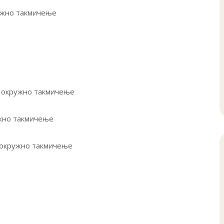
ружно такмичење
а окружно такмичење
ужно такмичење
а окружно такмичење