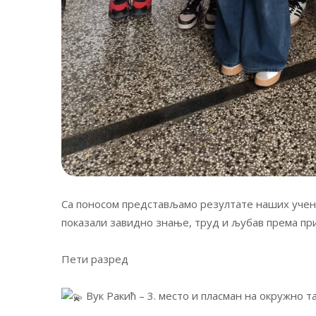
Са поносом представљамо резултате наших учени
показали завидно знање, труд и љубав према пр
Пети разред
Вук Ракић – 3. место и пласман на окружно 