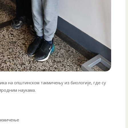
ка на општинском такмичењу из биологије, где су
иродним наукама.
такмичење