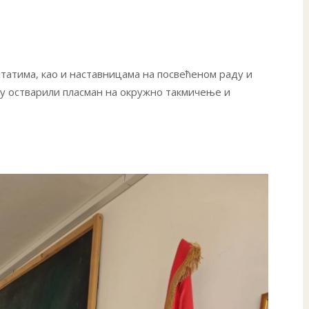
татима, као и наставницама на посвећеном раду и
су остварили пласман на окружно такмичење и