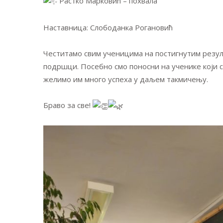
Растко Марковић – похвала
Наставница: Слободанка Рогановић
Честитамо свим ученицима на постигнутим резул
подршци. Посебно смо поносни на ученике који 
желимо им много успеха у даљем такмичењу.
Браво за све!