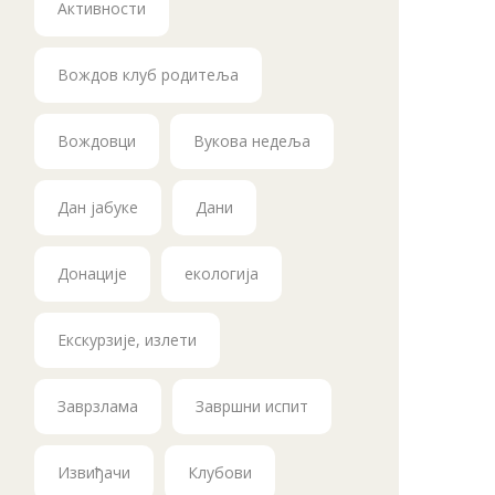
Активности
Вождов клуб родитеља
Вождовци
Вукова недеља
Дан јабуке
Дани
Донације
екологија
Екскурзије, излети
Заврзлама
Завршни испит
Извиђачи
Клубови