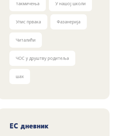
такмичења
У нашој школи
Упис првака
Фазанерија
Читалићи
ЧОС у друштву родитеља
шах
ЕС дневник