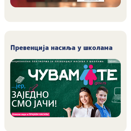
Превенција насиља у школама