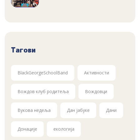
Тагови
BlackGeorgeSchoolBand
Активности
Вождов клуб родитеља
Вождовци
Вукова недеља
Дан јабуке
Дани
Донације
екологија