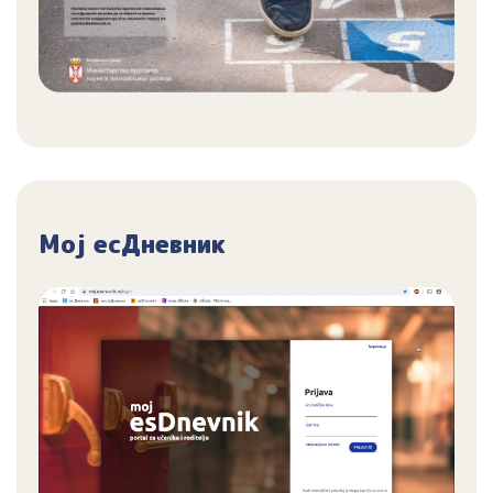
Мој есДневник