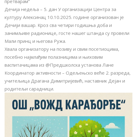
претварам“
Дечија недеља – 5. дан У организацији Центра за
културу Алексинац 10.10.2025. године организован је
Дечији вашар. Кроз сва четири годишња доба и
занимљиве радионице, госте нашег штанда су провели
Мали принц и његова Ружа.
Хвала организатору на позиву и свим посетиоцима,
посебно најмлађим полазницима и њиховим
васпитачицама из @Предшколска установа Лане
Координатор активности – Одељењско веће 2. разреда,
учитељица Драгана Димитријевић, наставник Дејан и
родитељи сарадници.