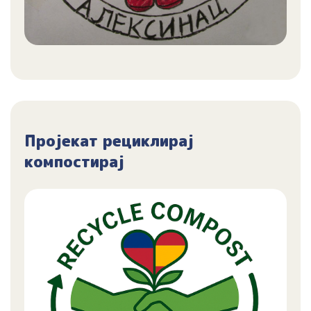
Пројекат рециклирај
компостирај