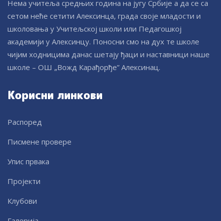
Нема учитеља средњих година на југу Србије а да се са
сетом неће сетити Алексинца, града своје младости и
школовања у Учитељској школи или Педагошкој
академији у Алексинцу. Поносни смо на дух те школе
чијим ходницима данас шетају ђаци и наставници наше
школе – ОШ „Вожд Карађорђе” Алексинац.
Корисни линкови
Распоред
Писмене провере
Упис првака
Пројекти
Клубови
Галерија