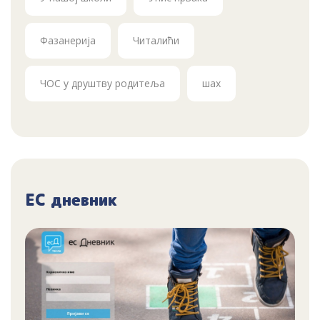
Фазанерија
Читалићи
ЧОС у друштву родитеља
шах
ЕС дневник