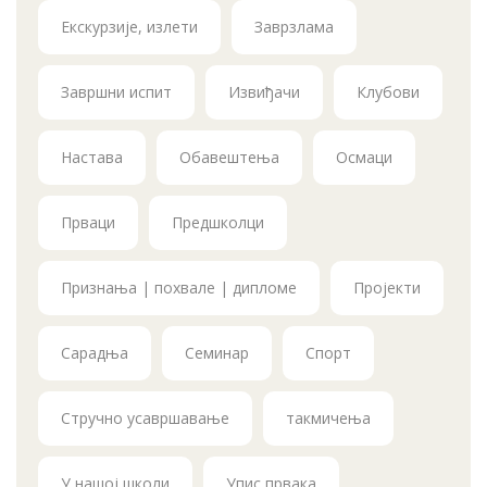
Екскурзије, излети
Заврзлама
Завршни испит
Извиђачи
Клубови
Настава
Обавештења
Осмаци
Прваци
Предшколци
Признања | похвале | дипломе
Пројекти
Сарадња
Семинар
Спорт
Стручно усавршавање
такмичења
У нашој школи
Упис првака