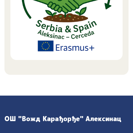
ОШ "Вожд Карађорђе" Алексинац