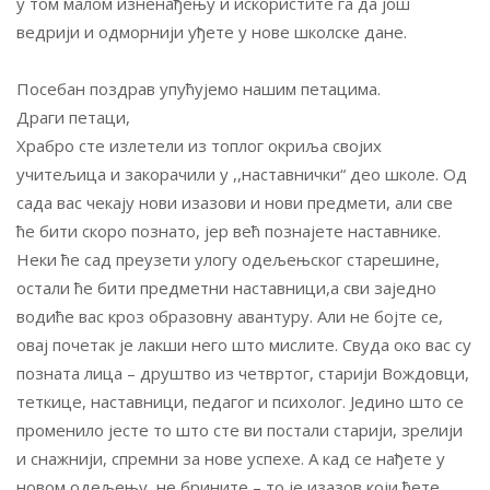
у том малом изненађењу и искористите га да још
ведрији и одморнији уђете у нове школске дане.
Посебан поздрав упућујемо нашим петацима.
Драги петаци,
Храбро сте излетели из топлог окриља својих
учитељица и закорачили у ,,наставнички“ део школе. Од
сада вас чекају нови изазови и нови предмети, али све
ће бити скоро познато, јер већ познајете наставнике.
Неки ће сад преузети улогу одељењског старешине,
остали ће бити предметни наставници,а сви заједно
водиће вас кроз образовну авантуру. Али не бојте се,
овај почетак је лакши него што мислите. Свуда око вас су
позната лица – друштво из четвртог, старији Вождовци,
теткице, наставници, педагог и психолог. Једино што се
променило јесте то што сте ви постали старији, зрелији
и снажнији, спремни за нове успехе. А кад се нађете у
новом одељењу, не брините – то је изазов који ћете