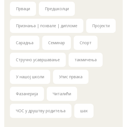
Прваци
Предшколци
Признања | похвале | дипломе
Пројекти
Сарадња
Семинар
Спорт
Стручно усавршавање
такмичења
У нашој школи
Упис првака
Фазанерија
Читалићи
ЧОС у друштву родитеља
шах