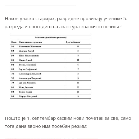
Након уласка старијих, разредне прозивају ученике 5.
разреда и овогодишња авантура званично почиње!
Пошто је 1. септембар сасвим нови почетак за све, само
тога дана звоно има посебан режим: