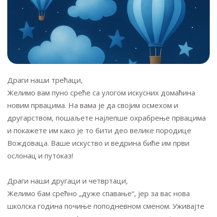
Драги наши трећаци,
Желимо вам пуно среће са улогом искусних домаћина
новим првацима. На вама је да својим осмехом и
другарством, пошаљете најлепше охрабрење првацима
и покажете им како је то бити део велике породице
Вождоваца. Ваше искуство и ведрина биће им први
ослонац и путоказ!
Драги наши другаци и четвртаци,
Желимо бам срећно „дуже спавање“, јер за вас нова
школска година почиње поподневном сменом. Уживајте