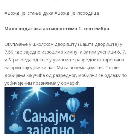
#Вожд_је_стање_духа #Вожд_је_породица
Мало података активностима 1. септембра
Окупљање у школском дворишту (Башта двориште) у
7.50 где заједно изводимо химну, а затим ученици 6, 7.
и 8. разреда одлазе у учионице разредних старешина
на први заједнички час. Ми га зовемо ,,нулти“. После
добијања кључића од разредног, мобилни се одлажу по
уобичајеним правилима у ормарић.