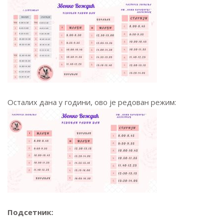
Осталих дана у години, ово је редован режим:
Подсетник: