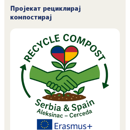
Пројекат рециклирај
компостирај