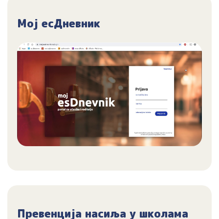
Мој есДневник
Превенција насиља у школама