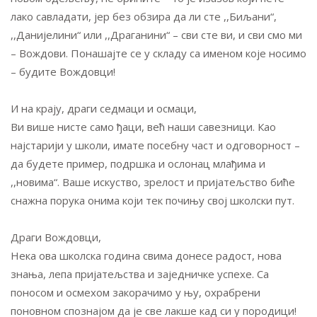
лако савладати, јер без обзира да ли сте ,,Биљани“,
,,Данијелини“ или ,,Драганини“ – сви сте ви, и сви смо ми
– Вождови. Понашајте се у складу са именом које носимо
– будите Вождовци!
И на крају, драги седмаци и осмаци,
Ви више нисте само ђаци, већ наши савезници. Као
најстарији у школи, имате посебну част и одговорност –
да будете пример, подршка и ослонац млађима и
,,новима“. Ваше искуство, зрелост и пријатељство биће
снажна порука онима који тек почињу свој школски пут.
Драги Вождовци,
Нека ова школска година свима донесе радост, нова
знања, лепа пријатељства и заједничке успехе. Са
поносом и осмехом закорачимо у њу, охрабрени
поновном спознајом да је све лакше кад си у породици!