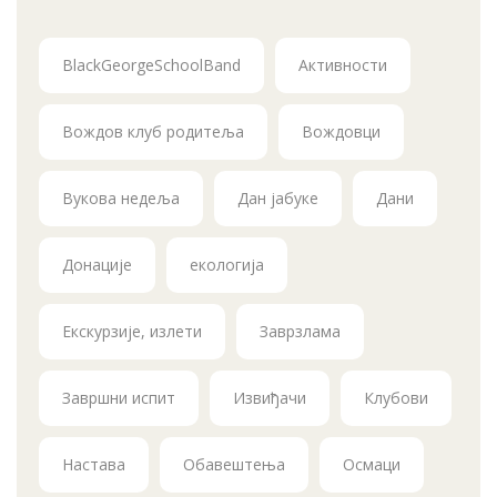
BlackGeorgeSchoolBand
Активности
Вождов клуб родитеља
Вождовци
Вукова недеља
Дан јабуке
Дани
Донације
екологија
Екскурзије, излети
Заврзлама
Завршни испит
Извиђачи
Клубови
Настава
Обавештења
Осмаци