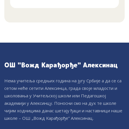
ОШ "Вожд Карађорђе" Алексинац
Нема учитеља средњих година на југу Србије а да се са
сетом неће сетити Алексинца, града своје младости и
школовања у Учитељској школи или Педагошкој
академији у Алексинцу. Поносни смо на дух те школе
чијим ходницима данас шетају ђаци и наставници наше
школе – ОШ „Вожд Карађорђе” Алексинац.