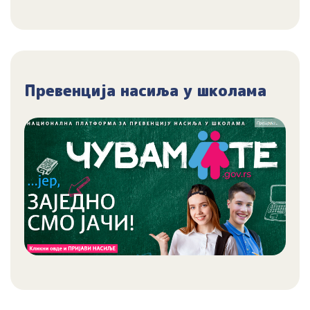
Превенција насиља у школама