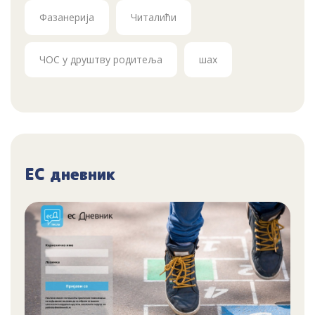
Фазанерија
Читалићи
ЧОС у друштву родитеља
шах
ЕС дневник