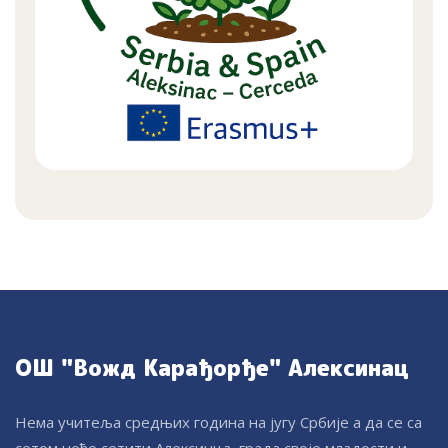
ОШ "Вожд Карађорђе" Алексинац
Нема учитеља средњих година на југу Србије а да се са
сетом неће сетити Алексинца, града своје младости и