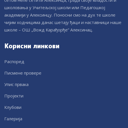
школовања у Учитељској школи или Педагошкој
академији у Алексинцу. Поносни смо на дух те школе
чијим ходницима данас шетају ђаци и наставници наше
школе – ОШ „Вожд Карађорђе” Алексинац.
Корисни линкови
Распоред
Писмене провере
Упис првака
Пројекти
Клубови
Галерија