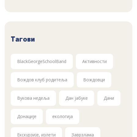
Тагови
BlackGeorgeSchoolBand
Активности
Вождов клуб родитеља
Вождовци
Вукова недеља
Дан јабуке
Дани
Донације
екологија
Екскурзије, излети
Заврзлама