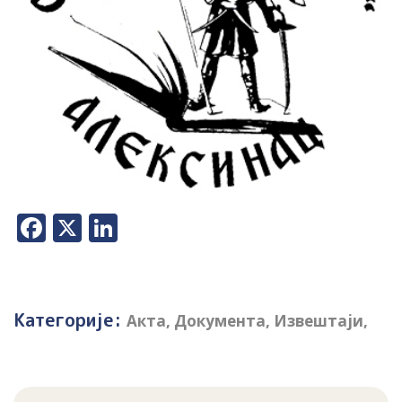
Facebook
X
LinkedIn
Категорије:
Акта
,
Документа
,
Извештаји
,