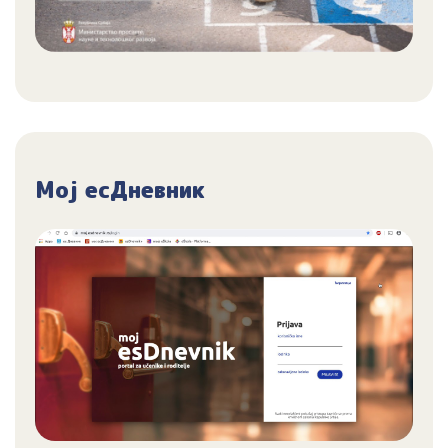
Мој есДневник