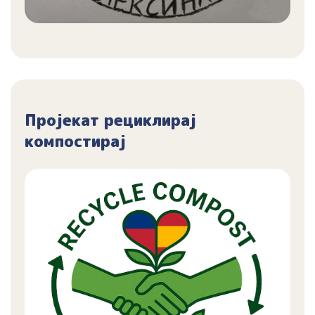
Пројекат рециклирај
компостирај