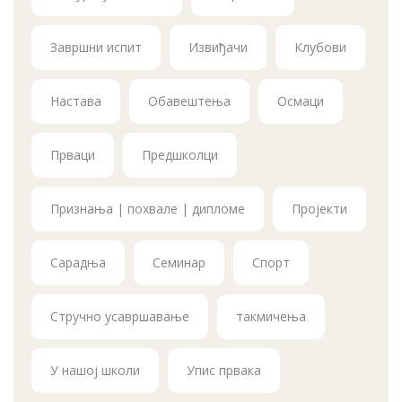
Завршни испит
Извиђачи
Клубови
Настава
Обавештења
Осмаци
Прваци
Предшколци
Признања | похвале | дипломе
Пројекти
Сарадња
Семинар
Спорт
Стручно усавршавање
такмичења
У нашој школи
Упис првака