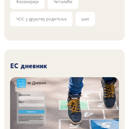
Фазанерија
Читалићи
ЧОС у друштву родитеља
шах
ЕС дневник