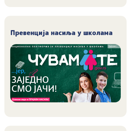
Превенција насиља у школама