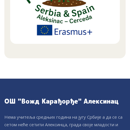
ОШ "Вожд Карађорђе" Алексинац
Нема учитеља средњих година на југу Србије а да се са
сетом неће сетити Алексинца, града своје младости и