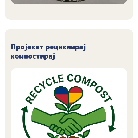
Пројекат рециклирај
компостирај