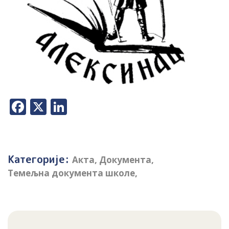
Facebook
X
LinkedIn
Категорије:
Акта
,
Документа
,
Темељна документа школе
,