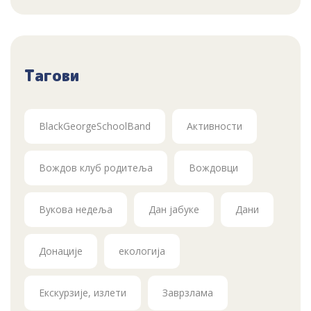
Тагови
BlackGeorgeSchoolBand
Активности
Вождов клуб родитеља
Вождовци
Вукова недеља
Дан јабуке
Дани
Донације
екологија
Екскурзије, излети
Заврзлама