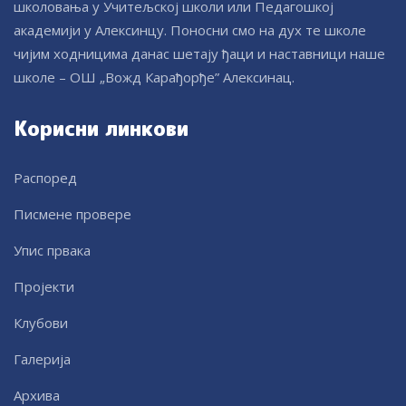
школовања у Учитељској школи или Педагошкој
академији у Алексинцу. Поносни смо на дух те школе
чијим ходницима данас шетају ђаци и наставници наше
школе – ОШ „Вожд Карађорђе” Алексинац.
Корисни линкови
Распоред
Писмене провере
Упис првака
Пројекти
Клубови
Галерија
Архива