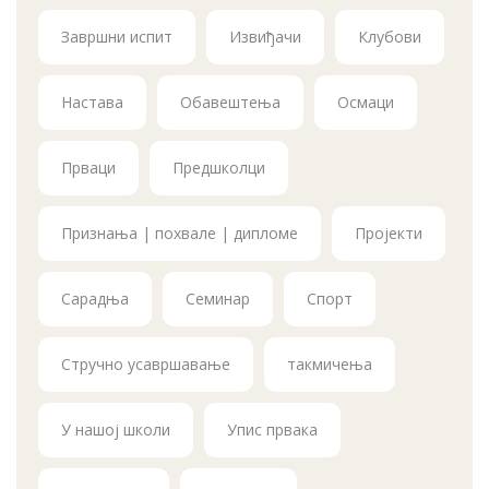
Завршни испит
Извиђачи
Клубови
Настава
Обавештења
Осмаци
Прваци
Предшколци
Признања | похвале | дипломе
Пројекти
Сарадња
Семинар
Спорт
Стручно усавршавање
такмичења
У нашој школи
Упис првака