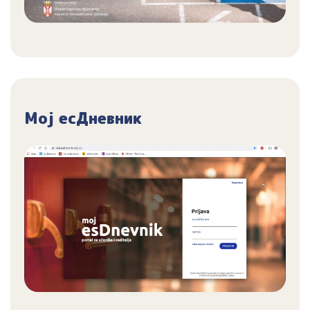
Мој есДневник