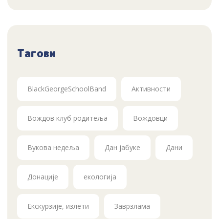
Тагови
BlackGeorgeSchoolBand
Активности
Вождов клуб родитеља
Вождовци
Вукова недеља
Дан јабуке
Дани
Донације
екологија
Екскурзије, излети
Заврзлама