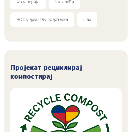
Фазанерија
Читалићи
ЧОС у друштву родитеља
шах
Пројекат рециклирај
компостирај