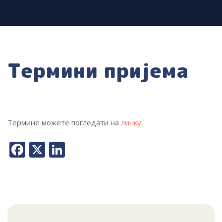
Термини пријема
Термине можете погледати на
линку
.
Facebook
X
LinkedIn