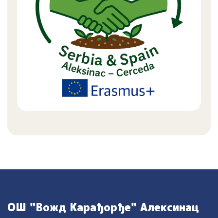
ОШ "Вожд Карађорђе" Алексинац