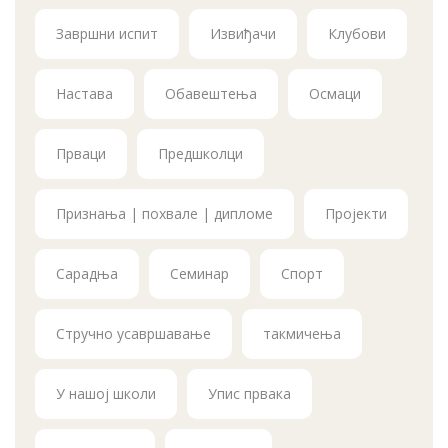
Завршни испит
Извиђачи
Клубови
Настава
Обавештења
Осмаци
Прваци
Предшколци
Признања | похвале | дипломе
Пројекти
Сарадња
Семинар
Спорт
Стручно усавршавање
такмичења
У нашој школи
Упис првака