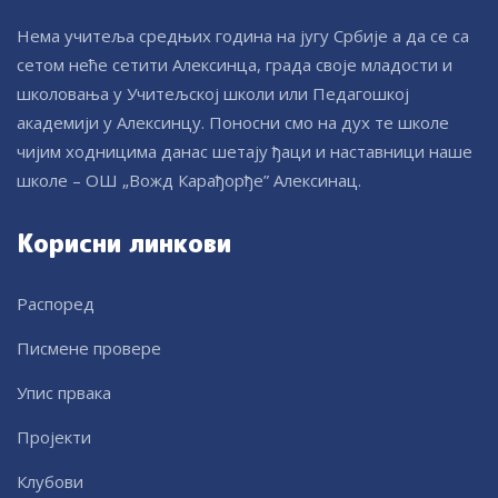
Нема учитеља средњих година на југу Србије а да се са
сетом неће сетити Алексинца, града своје младости и
школовања у Учитељској школи или Педагошкој
академији у Алексинцу. Поносни смо на дух те школе
чијим ходницима данас шетају ђаци и наставници наше
школе – ОШ „Вожд Карађорђе” Алексинац.
Корисни линкови
Распоред
Писмене провере
Упис првака
Пројекти
Клубови