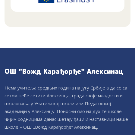
ОШ "Вожд Карађорђе" Алексинац
Нема учитеља средњих година на југу Србије а да се са
сетом неће сетити Алексинца, града своје младости и
школовања у Учитељској школи или Педагошкој
академији у Алексинцу. Поносни смо на дух те школе
чијим ходницима данас шетају ђаци и наставници наше
школе – ОШ „Вожд Карађорђе” Алексинац.