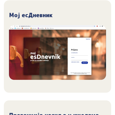
Мој есДневник