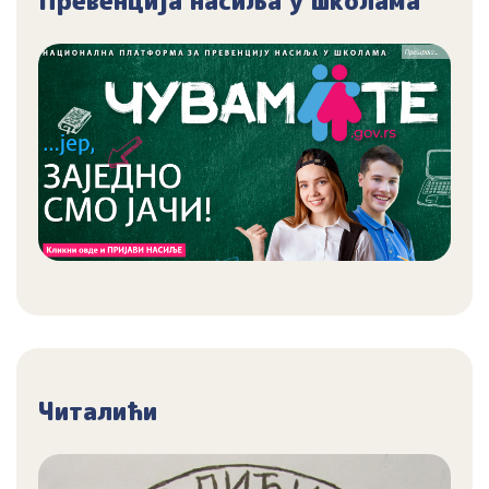
Превенција насиља у школама
Читалићи