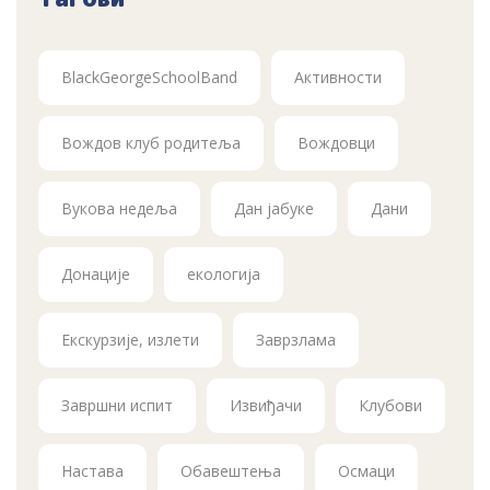
BlackGeorgeSchoolBand
Активности
Вождов клуб родитеља
Вождовци
Вукова недеља
Дан јабуке
Дани
Донације
екологија
Екскурзије, излети
Заврзлама
Завршни испит
Извиђачи
Клубови
Настава
Обавештења
Осмаци