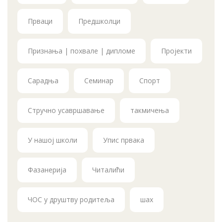
Прваци
Предшколци
Признања | похвале | дипломе
Пројекти
Сарадња
Семинар
Спорт
Стручно усавршавање
такмичења
У нашој школи
Упис првака
Фазанерија
Читалићи
ЧОС у друштву родитеља
шах