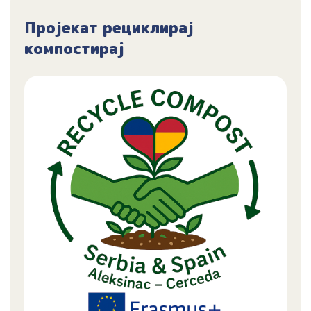
Пројекат рециклирај
компостирај