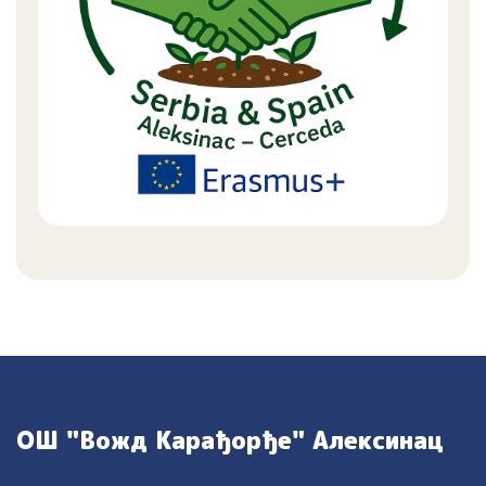
ОШ "Вожд Карађорђе" Алексинац