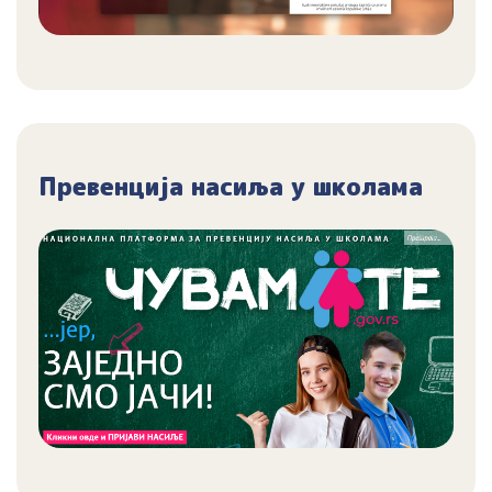
Превенција насиља у школама