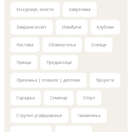
Екскурзије, излети
Заврзлама
Завршни испит
Извиђачи
Клубови
Настава
Обавештења
Осмаци
Прваци
Предшколци
Признања | похвале | дипломе
Пројекти
Сарадња
Семинар
Спорт
Стручно усавршавање
такмичења