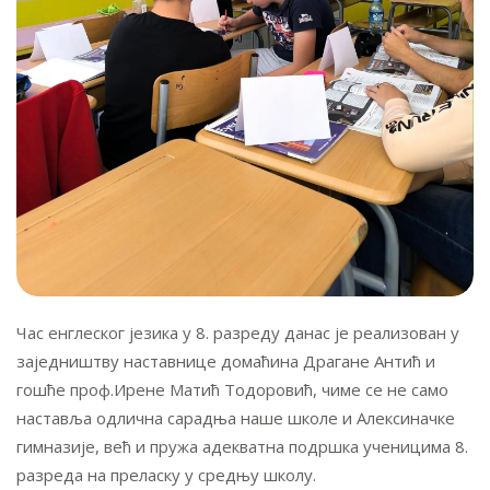
Час енглеског језика у 8. разреду данас је реализован у
заједништву наставнице домаћина Драгане Антић и
гошће проф.Ирене Матић Тодоровић, чиме се не само
наставља одлична сарадња наше школе и Алексиначке
гимназије, већ и пружа адекватна подршка ученицима 8.
разреда на преласку у средњу школу.