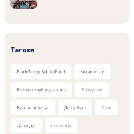
Тагови
BlackGeorgeSchoolBand
Активности
Вождов клуб родитеља
Вождовци
Вукова недеља
Дан јабуке
Дани
Донације
екологија