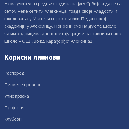
Нема учитеља средњих година на југу Србије а да се са
сетом неће сетити Алексинца, града своје младости и
школовања у Учитељској школи или Педагошкој
академији у Алексинцу. Поносни смо на дух те школе
чијим ходницима данас шетају ђаци и наставници наше
школе – ОШ „Вожд Карађорђе” Алексинац.
Корисни линкови
Распоред
Писмене провере
Упис првака
Пројекти
Клубови