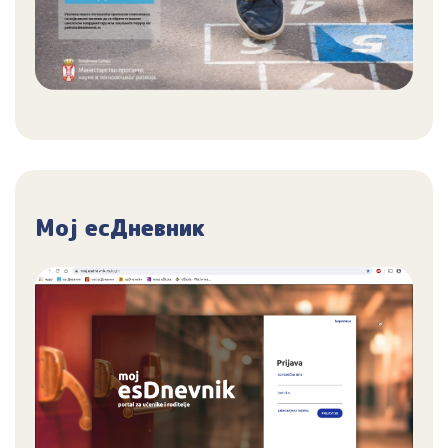
Мој есДневник