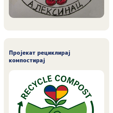
Пројекат рециклирај
компостирај