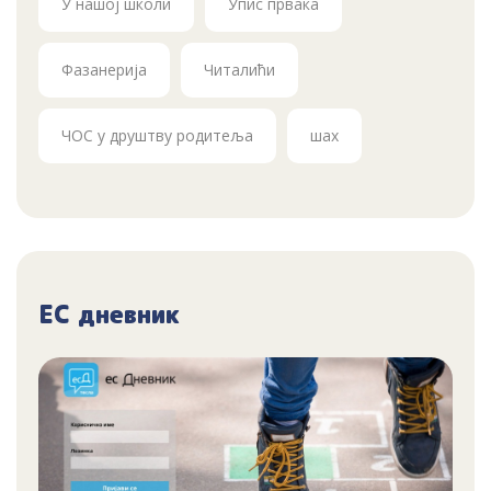
У нашој школи
Упис првака
Фазанерија
Читалићи
ЧОС у друштву родитеља
шах
ЕС дневник