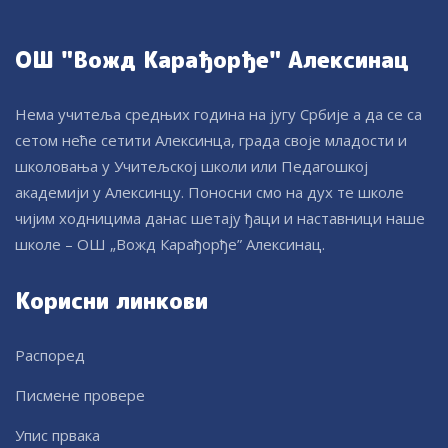
ОШ "Вожд Карађорђе" Алексинац
Нема учитеља средњих година на југу Србије а да се са
сетом неће сетити Алексинца, града своје младости и
школовања у Учитељској школи или Педагошкој
академији у Алексинцу. Поносни смо на дух те школе
чијим ходницима данас шетају ђаци и наставници наше
школе – ОШ „Вожд Карађорђе” Алексинац.
Корисни линкови
Распоред
Писмене провере
Упис првака