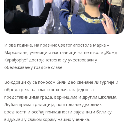
И ове године, на празник Светог апостола Марка –
Марковдан, ученици и наставници наше школе „Вожд
Карађорђе“ достојанствено су учествовали у
обележавању градске славе.
Вождовци су са поносом били део свечане литургије и
обреда резања славског колача, заједно са
представницима града, верницима и другим школама.
Љубав према традицији, поштовање духовних
вредности и осећај припадности заједници били су
видљиви у сваком кораку наших ученика.