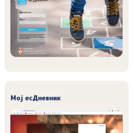
Мој есДневник