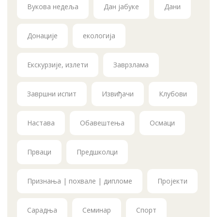
Вукова недеља
Дан јабуке
Дани
Донације
екологија
Екскурзије, излети
Заврзлама
Завршни испит
Извиђачи
Клубови
Настава
Обавештења
Осмаци
Прваци
Предшколци
Признања | похвале | дипломе
Пројекти
Сарадња
Семинар
Спорт