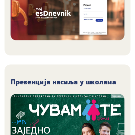
Превенција насиља у школама