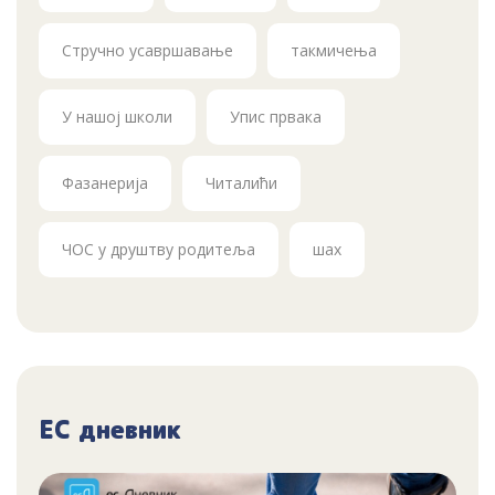
Стручно усавршавање
такмичења
У нашој школи
Упис првака
Фазанерија
Читалићи
ЧОС у друштву родитеља
шах
ЕС дневник