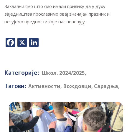
Захвални смо што смо имали прилику да у духу
заједништва прославимо овај значајан празник и
негујемо вредности које нас повезују.
Facebook
X
LinkedIn
Категорије:
Школ. 2024/2025
,
Тагови:
Активности
,
Вождовци
,
Сарадња
,