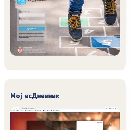
Мој есДневник