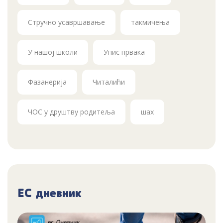
Стручно усавршавање
такмичења
У нашој школи
Упис првака
Фазанерија
Читалићи
ЧОС у друштву родитеља
шах
ЕС дневник