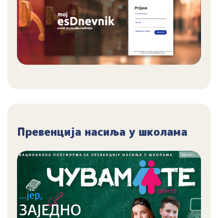
Превенција насиља у школама