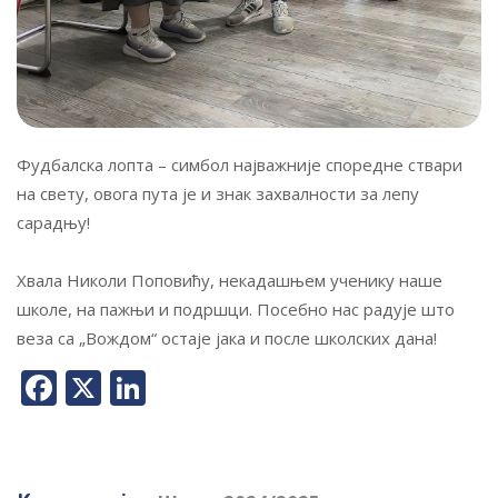
Фудбалска лопта – симбол најважније споредне ствари
на свету, овога пута је и знак захвалности за лепу
сарадњу!
Хвала Николи Поповићу, некадашњем ученику наше
школе, на пажњи и подршци. Посебно нас радује што
веза са „Вождом“ остаје јака и после школских дана!
Facebook
X
LinkedIn