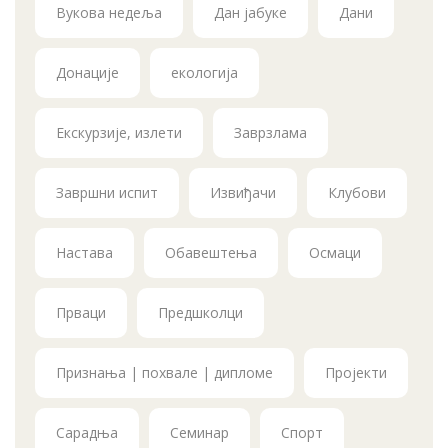
Вукова недеља
Дан јабуке
Дани
Донације
екологија
Екскурзије, излети
Заврзлама
Завршни испит
Извиђачи
Клубови
Настава
Обавештења
Осмаци
Прваци
Предшколци
Признања | похвале | дипломе
Пројекти
Сарадња
Семинар
Спорт