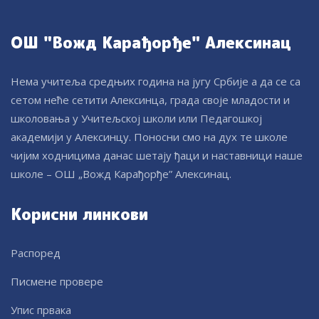
ОШ "Вожд Карађорђе" Алексинац
Нема учитеља средњих година на југу Србије а да се са
сетом неће сетити Алексинца, града своје младости и
школовања у Учитељској школи или Педагошкој
академији у Алексинцу. Поносни смо на дух те школе
чијим ходницима данас шетају ђаци и наставници наше
школе – ОШ „Вожд Карађорђе” Алексинац.
Корисни линкови
Распоред
Писмене провере
Упис првака