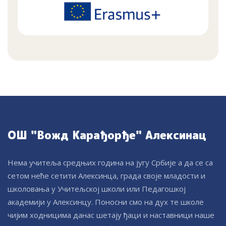
ОШ "Вожд Карађорђе" Алексинац
Нема учитеља средњих година на југу Србије а да се са
сетом неће сетити Алексинца, града своје младости и
школовања у Учитељској школи или Педагошкој
академији у Алексинцу. Поносни смо на дух те школе
чијим ходницима данас шетају ђаци и наставници наше