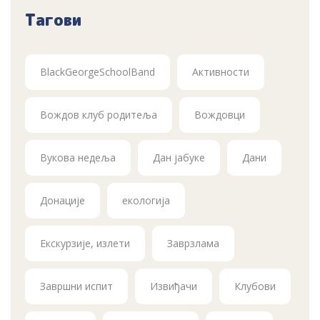
Тагови
BlackGeorgeSchoolBand
Активности
Вождов клуб родитеља
Вождовци
Вукова недеља
Дан јабуке
Дани
Донације
екологија
Екскурзије, излети
Заврзлама
Завршни испит
Извиђачи
Клубови