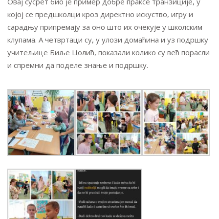
Овај сусрет био је пример добре праксе транзиције, у
којој се предшколци кроз директно искуство, игру и
сарадњу припремају за оно што их очекује у школским
клупама. А четвртаци су, у улози домаћина и уз подршку
учитељице Биље Цолић, показали колико су већ порасли
и спремни да поделе знање и подршку.