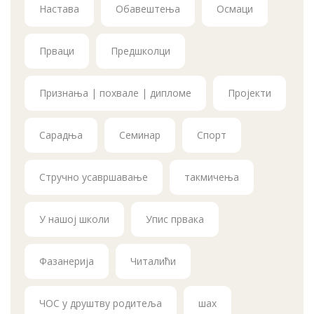
Настава
Обавештења
Осмаци
Прваци
Предшколци
Признања | похвале | дипломе
Пројекти
Сарадња
Семинар
Спорт
Стручно усавршавање
такмичења
У нашој школи
Упис првака
Фазанерија
Читалићи
ЧОС у друштву родитеља
шах