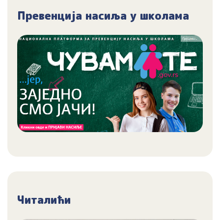
Превенција насиља у школама
Читалићи