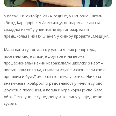
У петак, 18. октобра 2024. године, у Основној школи
„Вожд Карађорђе“ у Алексинцу, остварена је дивна
сарадња између ученика четвртог разреда и
предшколаца из ПУ „Лане“, у оквиру пројекта „Медији“.
Малишани су тог дана, у улози малих репортера,
посетили своје старије другаре и на веома
професионалан начин истраживали школски живот –
постављали питања, снимали изјаве и сазнавали све о
прошлим и будућим активностима ученика. Њихова
знатижеља, храброст и радозналост учинили су ово
дружење посебним, а песма и игра којом је све било
обогаћено унеле су ведрину и топлину у заједнички
сусрет.