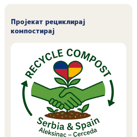
Пројекат рециклирај
компостирај