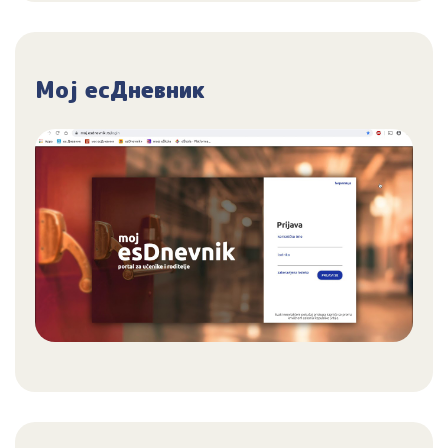
Мој есДневник