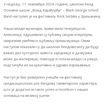
У недељу, 17. новембра 2024. године, школски бенд
Основне школе „Вожд Карађорђе” – Black George School
Band наступио је на фестивалу Rock Serbika у Зрењанину.
Наши млади музичари, прави мали генијалци из
Алексинца, одушевили су публику својом енергијом,
свирачким умећем и љубављу према музици. Овим
наступом показали су да школски бендови могу да буду
важан део културног живота заједнице и да музика
може да инспирише, повезује и склони младе са улице,
подстичући их на креативно и здраво изражавање.
Наступ је био ревијално учешће на фестивалу
средњошколских рок бендова такмичарског карактера,
што је додатно истакло успех и посебност наших
основаца на великој сцени.