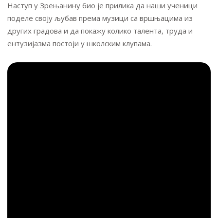
Наступ у Зрењанину био је прилика да наши ученици
поделе своју љубав према музици са вршњацима из
других градова и да покажу колико талента, труда и
ентузијазма постоји у школским клупама.