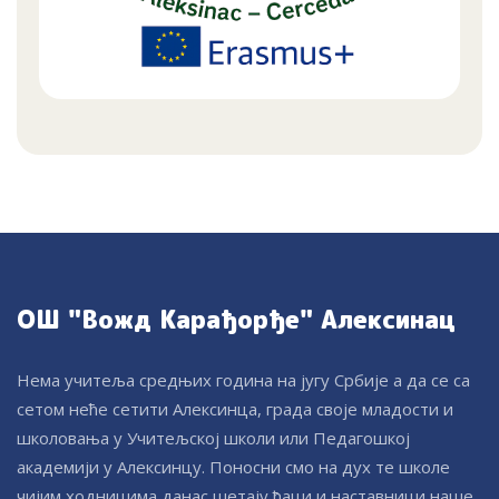
ОШ "Вожд Карађорђе" Алексинац
Нема учитеља средњих година на југу Србије а да се са
сетом неће сетити Алексинца, града своје младости и
школовања у Учитељској школи или Педагошкој
академији у Алексинцу. Поносни смо на дух те школе
чијим ходницима данас шетају ђаци и наставници наше