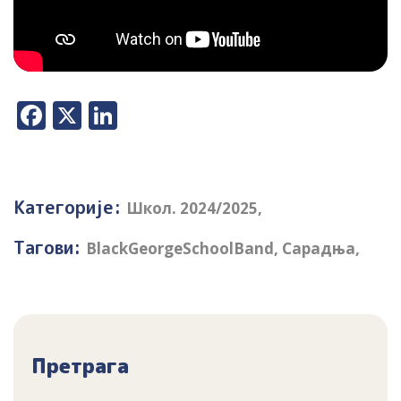
Facebook
X
LinkedIn
Категорије:
Школ. 2024/2025
,
Тагови:
BlackGeorgeSchoolBand
,
Сарадња
,
Претрага