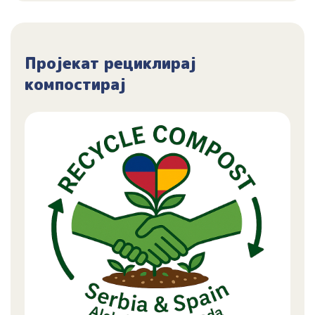
Пројекат рециклирај
компостирај