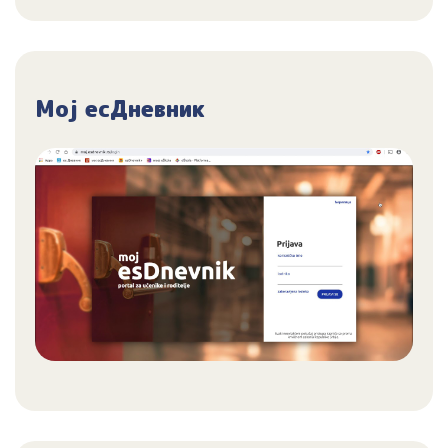
Мој есДневник