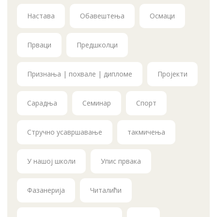
Настава
Обавештења
Осмаци
Прваци
Предшколци
Признања | похвале | дипломе
Пројекти
Сарадња
Семинар
Спорт
Стручно усавршавање
такмичења
У нашој школи
Упис првака
Фазанерија
Читалићи