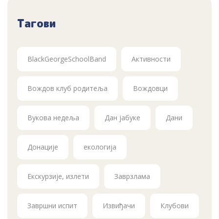
Тагови
BlackGeorgeSchoolBand
Активности
Вождов клуб родитеља
Вождовци
Вукова недеља
Дан јабуке
Дани
Донације
екологија
Екскурзије, излети
Заврзлама
Завршни испит
Извиђачи
Клубови