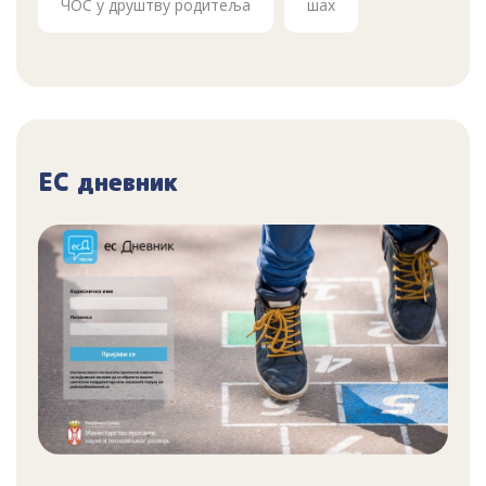
ЧОС у друштву родитеља
шах
ЕС дневник