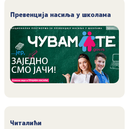
Превенција насиља у школама
Читалићи