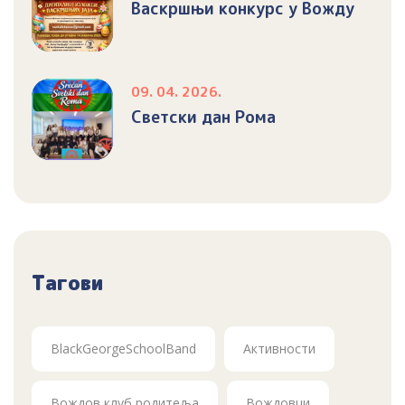
Васкршњи конкурс у Вожду
09. 04. 2026.
Светски дан Рома
Тагови
BlackGeorgeSchoolBand
Активности
Вождов клуб родитеља
Вождовци