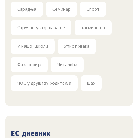
Сарадња
Семинар
Спорт
Стручно усавршавање
такмичења
У нашој школи
Упис првака
Фазанерија
Читалићи
ЧОС у друштву родитеља
шах
ЕС дневник