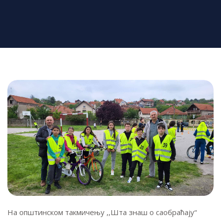
На општинском такмичењу ,,Шта знаш о саобраћају“