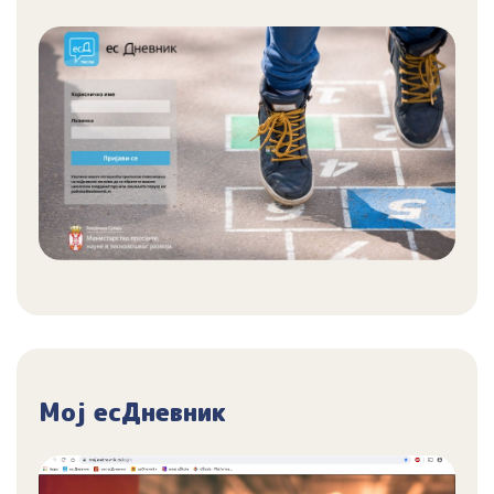
Мој есДневник