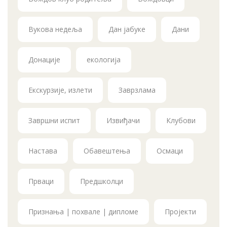
Вукова недеља
Дан јабуке
Дани
Донације
екологија
Екскурзије, излети
Заврзлама
Завршни испит
Извиђачи
Клубови
Настава
Обавештења
Осмаци
Прваци
Предшколци
Признања | похвале | дипломе
Пројекти