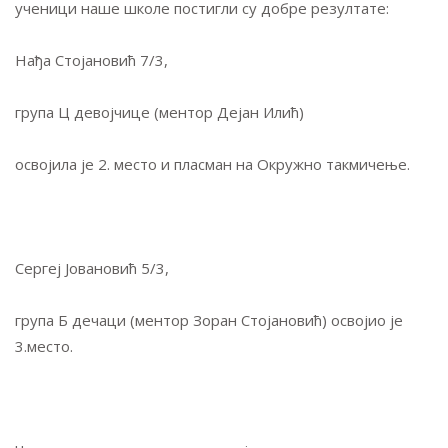
ученици наше школе постигли су добре резултате:
Нађа Стојановић 7/3,
група Ц девојчице (ментор Дејан Илић)
освојила је 2. место и пласман на Окружно такмичење.
Сергеј Јовановић 5/3,
група Б дечаци (ментор Зоран Стојановић) освојио је
3.место.