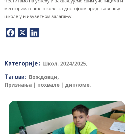
Честитамо на успеху и захваљујемо свим ученицима и
менторима наше школе на достојном представљању
школе у и изузетном залагању.
Facebook
X
LinkedIn
Категорије:
Школ. 2024/2025
,
Тагови:
Вождовци
,
Признања | похвале | дипломе
,