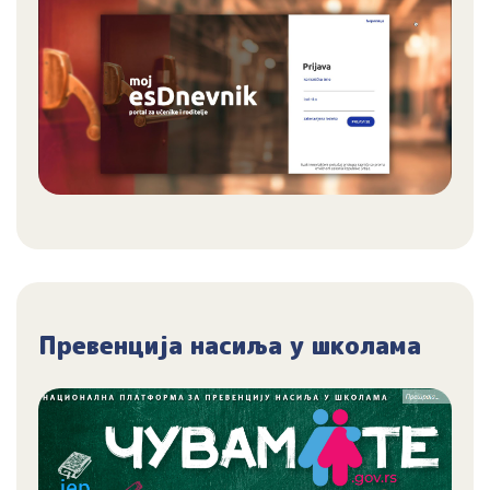
Превенција насиља у школама