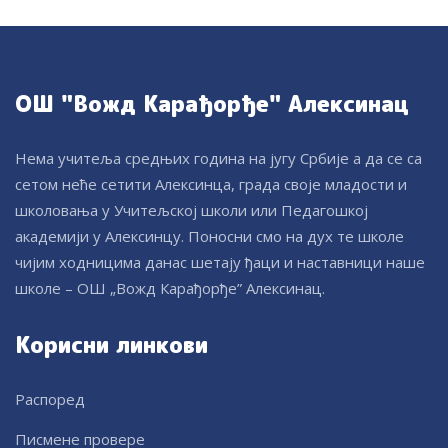
ОШ "Вожд Карађорђе" Алексинац
Нема учитеља средњих година на југу Србије а да се са
сетом неће сетити Алексинца, града своје младости и
школовања у Учитељској школи или Педагошкој
академији у Алексинцу. Поносни смо на дух те школе
чијим ходницима данас шетају ђаци и наставници наше
школе – ОШ „Вожд Карађорђе” Алексинац.
Корисни линкови
Распоред
Писмене провере