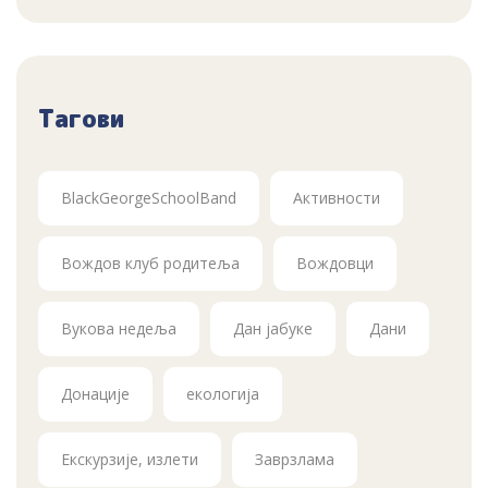
Тагови
BlackGeorgeSchoolBand
Активности
Вождов клуб родитеља
Вождовци
Вукова недеља
Дан јабуке
Дани
Донације
екологија
Екскурзије, излети
Заврзлама