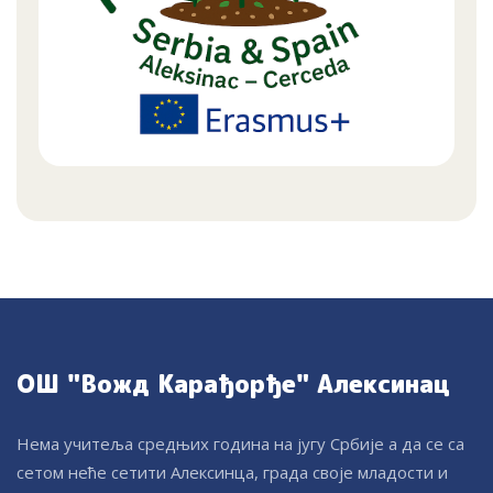
ОШ "Вожд Карађорђе" Алексинац
Нема учитеља средњих година на југу Србије а да се са
сетом неће сетити Алексинца, града своје младости и