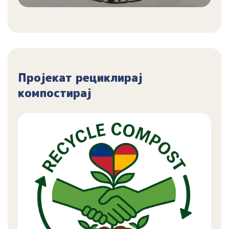
Пројекат рециклирај
компостирај