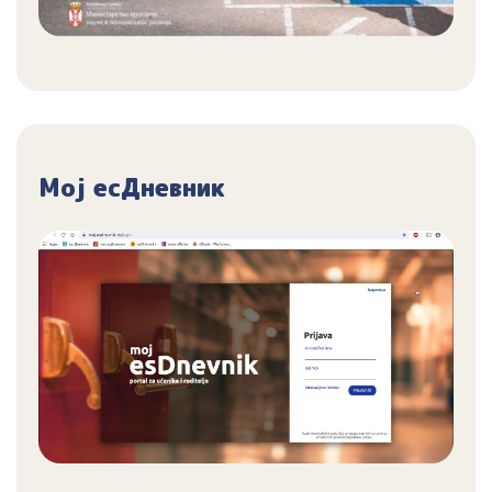
Мој есДневник