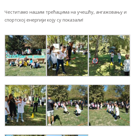
Честитамо нашим трећацима на учешћу, ангажовању и
спортској енергији коју су показали!