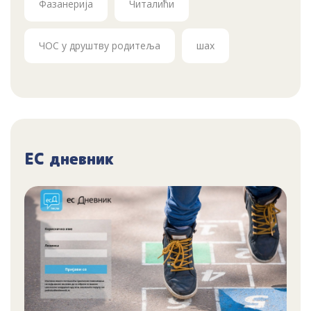
Фазанерија
Читалићи
ЧОС у друштву родитеља
шах
ЕС дневник