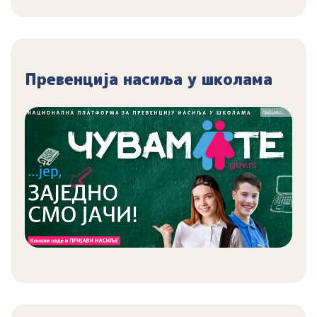
Превенција насиља у школама