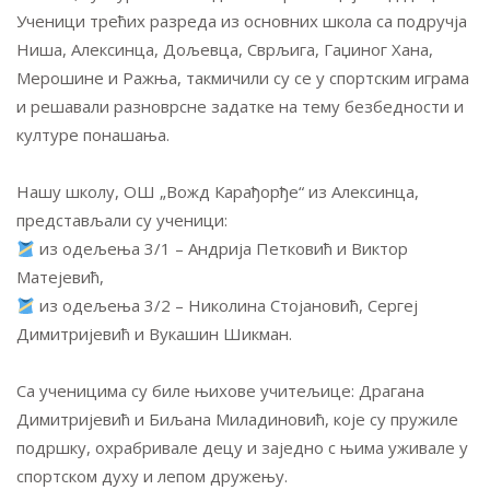
Ученици трећих разреда из основних школа са подручја
Ниша, Алексинца, Дољевца, Сврљига, Гаџиног Хана,
Мерошине и Ражња, такмичили су се у спортским играма
и решавали разноврсне задатке на тему безбедности и
културе понашања.
Нашу школу, ОШ „Вожд Карађорђе“ из Алексинца,
представљали су ученици:
из одељења 3/1 – Андрија Петковић и Виктор
Матејевић,
из одељења 3/2 – Николина Стојановић, Сергеј
Димитријевић и Вукашин Шикман.
Са ученицима су биле њихове учитељице: Драгана
Димитријевић и Биљана Миладиновић, које су пружиле
подршку, охрабривале децу и заједно с њима уживале у
спортском духу и лепом дружењу.