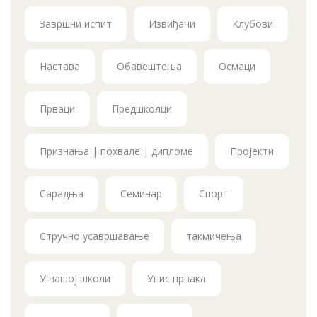
Завршни испит
Извиђачи
Клубови
Настава
Обавештења
Осмаци
Прваци
Предшколци
Признања | похвале | дипломе
Пројекти
Сарадња
Семинар
Спорт
Стручно усавршавање
такмичења
У нашој школи
Упис првака