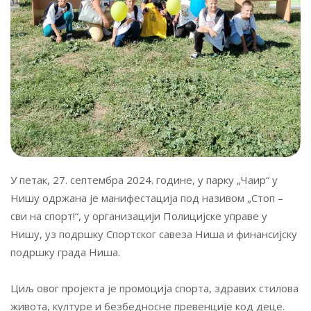
У петак, 27. септембра 2024. године, у парку „Чаир“ у
Нишу одржана је манифестација под називом „Стоп –
сви на спорт!“, у организацији Полицијске управе у
Нишу, уз подршку Спортског савеза Ниша и финансијску
подршку града Ниша.
Циљ овог пројекта је промоција спорта, здравих стилова
живота, културе и безбедносне превенције код деце.