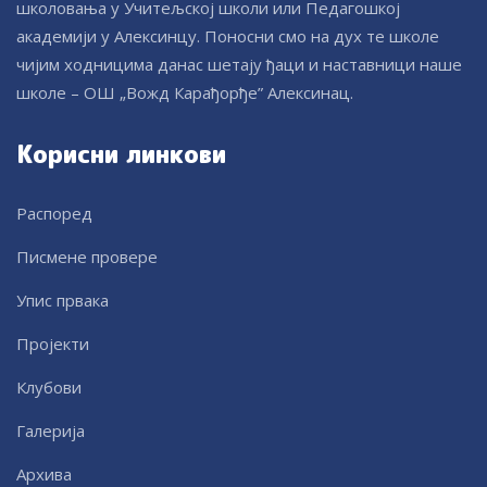
школовања у Учитељској школи или Педагошкој
академији у Алексинцу. Поносни смо на дух те школе
чијим ходницима данас шетају ђаци и наставници наше
школе – ОШ „Вожд Карађорђе” Алексинац.
Корисни линкови
Распоред
Писмене провере
Упис првака
Пројекти
Клубови
Галерија
Архива